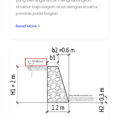
yang berfungsi untuk menghubungkan
struktur baja bagian atas dengan struktur
pondasi pada bagian
Read More »
Dinding
Penahan
Tanah
Batu
Belah
[Tipe
Gravitasi]