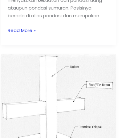
menyatukan kekuatan dari pondasi tiang
ataupun pondasi sumuran. Posisinya
berada di atas pondasi dan merupakan
Read More »
Sloof
atau
Tie
Beam
pada
Struktur
Bangunan