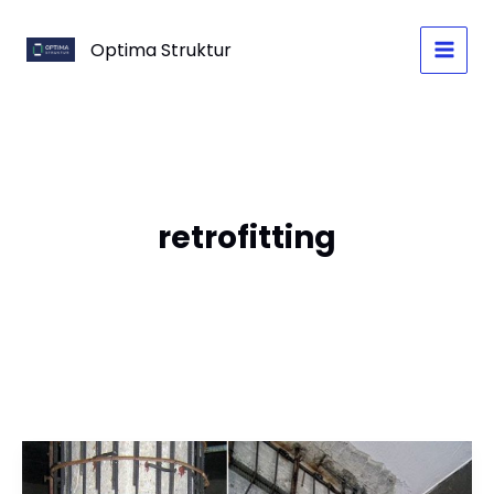
Skip
to
Optima Struktur
content
retrofitting
Seismic
Retrofitting