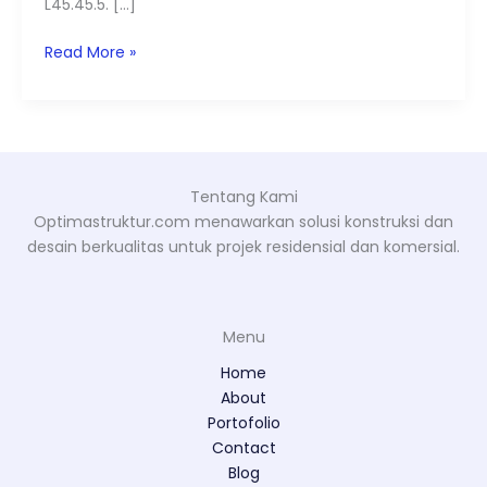
L45.45.5. […]
Read More »
Tentang Kami
Optimastruktur.com menawarkan solusi konstruksi dan
desain berkualitas untuk projek residensial dan komersial.
Menu
Home
About
Portofolio
Contact
Blog