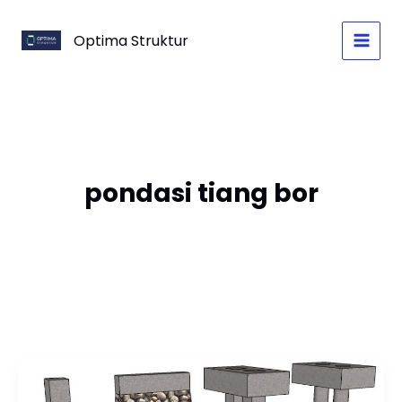
Skip
to
Optima Struktur
content
pondasi tiang bor
Pondasi
Rumah