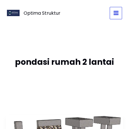
Skip
to
Optima Struktur
content
pondasi rumah 2 lantai
Pondasi
Rumah