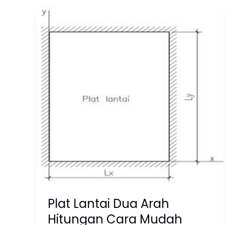
Plat
Lantai
Dua
Arah
Hitungan
Cara
Mudah
Plat Lantai Dua Arah
Hitungan Cara Mudah