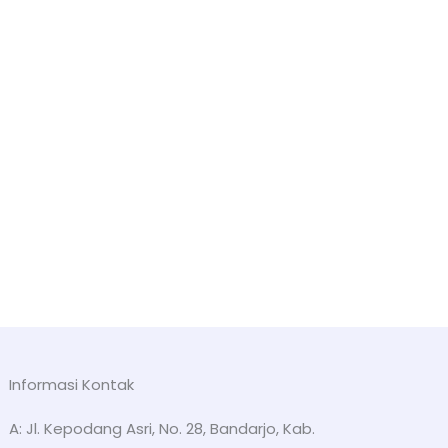
Informasi Kontak
A: Jl. Kepodang Asri, No. 28, Bandarjo, Kab.