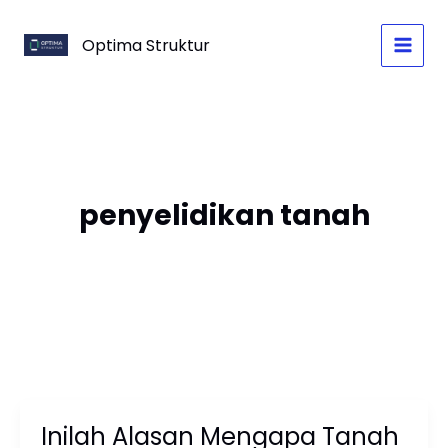
Skip
to
Optima Struktur
content
penyelidikan tanah
Inilah Alasan Mengapa Tanah
Inilah