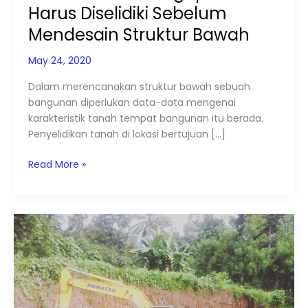
Alasan
Harus Diselidiki Sebelum
Mengapa
Mendesain Struktur Bawah
Tanah
Harus
May 24, 2020
Diselidiki
Sebelum
Dalam merencanakan struktur bawah sebuah
Mendesain
bangunan diperlukan data-data mengenai
Struktur
karakteristik tanah tempat bangunan itu berada.
Bawah
Penyelidikan tanah di lokasi bertujuan […]
Read More »
Soil
Test
/
Penyelidikan
Tanah
itu