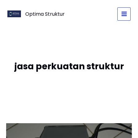
Skip
to
Optima Struktur
content
jasa perkuatan struktur
Pengujian
Ultrasonic