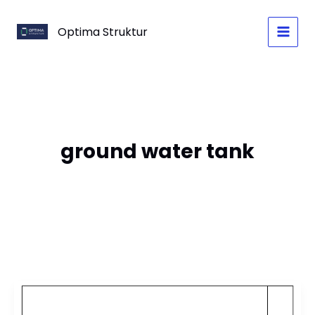
Skip
to
Optima Struktur
content
ground water tank
Contoh
Gambar