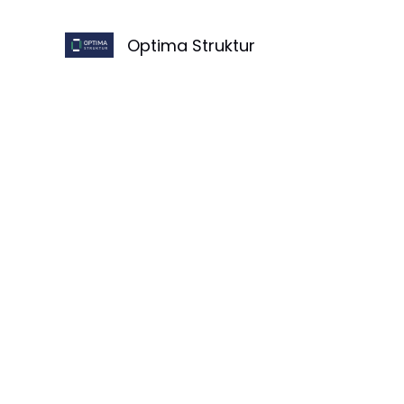
Skip
to
Optima Struktur
content